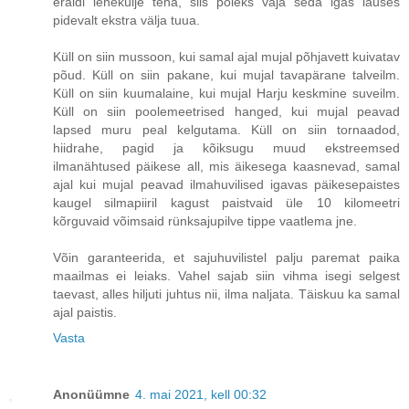
eraldi lehekülje teha, siis poleks vaja seda igas lauses
pidevalt ekstra välja tuua.
Küll on siin mussoon, kui samal ajal mujal põhjavett kuivatav
põud. Küll on siin pakane, kui mujal tavapärane talveilm.
Küll on siin kuumalaine, kui mujal Harju keskmine suveilm.
Küll on siin poolemeetrised hanged, kui mujal peavad
lapsed muru peal kelgutama. Küll on siin tornaadod,
hiidrahe, pagid ja kõiksugu muud ekstreemsed
ilmanähtused päikese all, mis äikesega kaasnevad, samal
ajal kui mujal peavad ilmahuvilised igavas päikesepaistes
kaugel silmapiiril kagust paistvaid üle 10 kilomeetri
kõrguvaid võimsaid rünksajupilve tippe vaatlema jne.
Võin garanteerida, et sajuhuvilistel palju paremat paika
maailmas ei leiaks. Vahel sajab siin vihma isegi selgest
taevast, alles hiljuti juhtus nii, ilma naljata. Täiskuu ka samal
ajal paistis.
Vasta
Anonüümne
4. mai 2021, kell 00:32