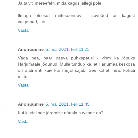
Ja talviti mereefekt, mida kagus jällegi pole.
Ilmaga otseselt mitteseonduv - suveööd on kagust
valgemad, jne.
Vasta
Anonüümne
5. mai 2021, kell 11:23
Väga hea, paar päeva puhkepausi - vihm ka lõpuks
Harjumaale jõdunud. Mulle tundub ka, et Harjumaa keskosa
on alati eriti kuiv kui mujal sajab. See kohati hea, kohati
mitte.
Vasta
Anonüümne
5. mai 2021, kell 11:45
Kui kindel see järgmise nädala suvesoe on?
Vasta