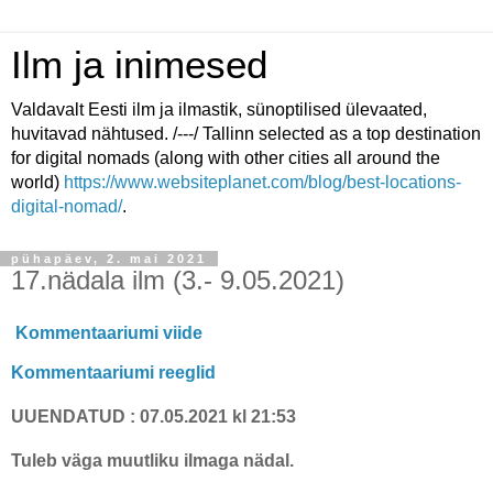
Ilm ja inimesed
Valdavalt Eesti ilm ja ilmastik, sünoptilised ülevaated,
huvitavad nähtused. /---/ Tallinn selected as a top destination
for digital nomads (along with other cities all around the
world)
https://www.websiteplanet.com/blog/best-locations-
digital-nomad/
.
pühapäev, 2. mai 2021
17.nädala ilm (3.- 9.05.2021)
Kommentaariumi viide
Kommentaariumi reeglid
UUENDATUD : 07.05.2021 kl 21:53
Tuleb väga muutliku ilmaga nädal.