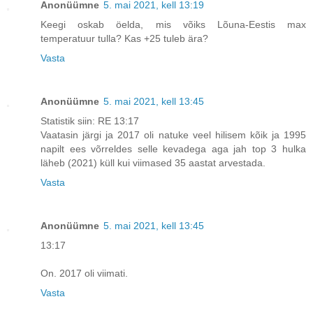
Anonüümne
5. mai 2021, kell 13:19
Keegi oskab öelda, mis võiks Lõuna-Eestis max
temperatuur tulla? Kas +25 tuleb ära?
Vasta
Anonüümne
5. mai 2021, kell 13:45
Statistik siin: RE 13:17
Vaatasin järgi ja 2017 oli natuke veel hilisem kõik ja 1995
napilt ees võrreldes selle kevadega aga jah top 3 hulka
läheb (2021) küll kui viimased 35 aastat arvestada.
Vasta
Anonüümne
5. mai 2021, kell 13:45
13:17
On. 2017 oli viimati.
Vasta