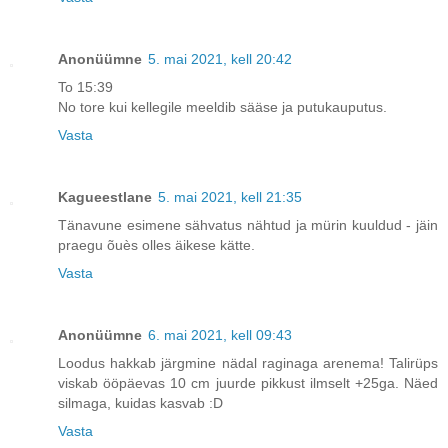
Anonüümne
5. mai 2021, kell 20:42
To 15:39
No tore kui kellegile meeldib sääse ja putukauputus.
Vasta
Kagueestlane
5. mai 2021, kell 21:35
Tänavune esimene sähvatus nähtud ja mürin kuuldud - jäin
praegu õuès olles äikese kätte.
Vasta
Anonüümne
6. mai 2021, kell 09:43
Loodus hakkab järgmine nädal raginaga arenema! Talirüps
viskab ööpäevas 10 cm juurde pikkust ilmselt +25ga. Näed
silmaga, kuidas kasvab :D
Vasta