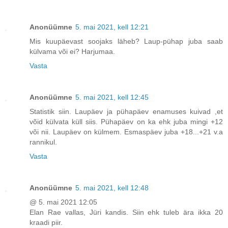
Anonüümne
5. mai 2021, kell 12:21
Mis kuupäevast soojaks läheb? Laup-pühap juba saab
külvama või ei? Harjumaa.
Vasta
Anonüümne
5. mai 2021, kell 12:45
Statistik siin. Laupäev ja pühapäev enamuses kuivad ,et
võid külvata küll siis. Pühapäev on ka ehk juba mingi +12
või nii. Laupäev on külmem. Esmaspäev juba +18...+21 v.a
rannikul.
Vasta
Anonüümne
5. mai 2021, kell 12:48
@ 5. mai 2021 12:05
Elan Rae vallas, Jüri kandis. Siin ehk tuleb ära ikka 20
kraadi piir.