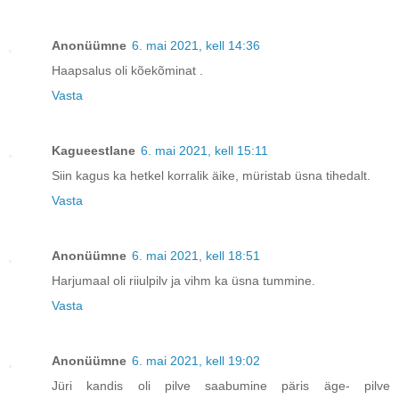
Anonüümne
6. mai 2021, kell 14:36
Haapsalus oli kõekõminat .
Vasta
Kagueestlane
6. mai 2021, kell 15:11
Siin kagus ka hetkel korralik äike, müristab üsna tihedalt.
Vasta
Anonüümne
6. mai 2021, kell 18:51
Harjumaal oli riiulpilv ja vihm ka üsna tummine.
Vasta
Anonüümne
6. mai 2021, kell 19:02
Jüri kandis oli pilve saabumine päris äge- pilve