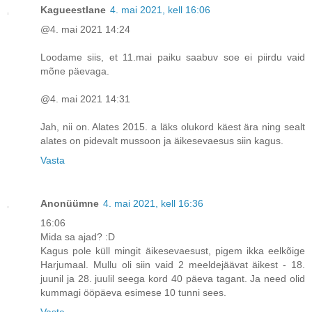
Kagueestlane
4. mai 2021, kell 16:06
@4. mai 2021 14:24
Loodame siis, et 11.mai paiku saabuv soe ei piirdu vaid
mõne päevaga.
@4. mai 2021 14:31
Jah, nii on. Alates 2015. a läks olukord käest ära ning sealt
alates on pidevalt mussoon ja äikesevaesus siin kagus.
Vasta
Anonüümne
4. mai 2021, kell 16:36
16:06
Mida sa ajad? :D
Kagus pole küll mingit äikesevaesust, pigem ikka eelkõige
Harjumaal. Mullu oli siin vaid 2 meeldejäävat äikest - 18.
juunil ja 28. juulil seega kord 40 päeva tagant. Ja need olid
kummagi ööpäeva esimese 10 tunni sees.
Vasta