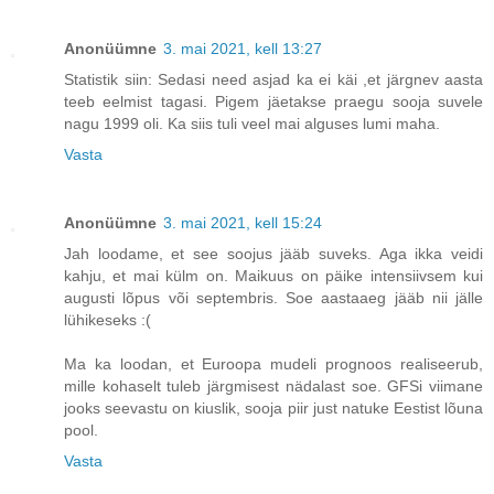
Anonüümne
3. mai 2021, kell 13:27
Statistik siin: Sedasi need asjad ka ei käi ,et järgnev aasta
teeb eelmist tagasi. Pigem jäetakse praegu sooja suvele
nagu 1999 oli. Ka siis tuli veel mai alguses lumi maha.
Vasta
Anonüümne
3. mai 2021, kell 15:24
Jah loodame, et see soojus jääb suveks. Aga ikka veidi
kahju, et mai külm on. Maikuus on päike intensiivsem kui
augusti lõpus või septembris. Soe aastaaeg jääb nii jälle
lühikeseks :(
Ma ka loodan, et Euroopa mudeli prognoos realiseerub,
mille kohaselt tuleb järgmisest nädalast soe. GFSi viimane
jooks seevastu on kiuslik, sooja piir just natuke Eestist lõuna
pool.
Vasta