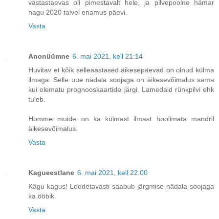
vastastaevas oli pimestavalt hele, ja pilvepoolne hämar
nagu 2020 talvel enamus päevi.
Vasta
Anonüümne
6. mai 2021, kell 21:14
Huvitav et kõik selleaastased äikesepäevad on olnud külma
ilmaga. Selle uue nädala soojaga on äikesevõimalus sama
kui olematu prognooskaartide järgi. Lamedaid rünkpilvi ehk
tuleb.
Homme muide on ka külmast ilmast hoolimata mandril
äikesevõimalus.
Vasta
Kagueestlane
6. mai 2021, kell 22:00
Kägu kagus! Loodetavasti saabub järgmise nädala soojaga
ka ööbik.
Vasta