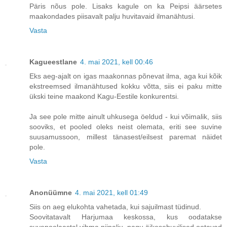
Päris nõus pole. Lisaks kagule on ka Peipsi äärsetes
maakondades piisavalt palju huvitavaid ilmanähtusi.
Vasta
Kagueestlane
4. mai 2021, kell 00:46
Eks aeg-ajalt on igas maakonnas põnevat ilma, aga kui kõik
ekstreemsed ilmanähtused kokku võtta, siis ei paku mitte
ükski teine maakond Kagu-Eestile konkurentsi.
Ja see pole mitte ainult uhkusega öeldud - kui võimalik, siis
sooviks, et pooled oleks neist olemata, eriti see suvine
suusamussoon, millest tänasest/eilsest paremat näidet
pole.
Vasta
Anonüümne
4. mai 2021, kell 01:49
Siis on aeg elukohta vahetada, kui sajuilmast tüdinud.
Soovitatavalt Harjumaa keskossa, kus oodatakse
suvepoolaastal vihma niipalju, nagu äikesehuvilised ootavad