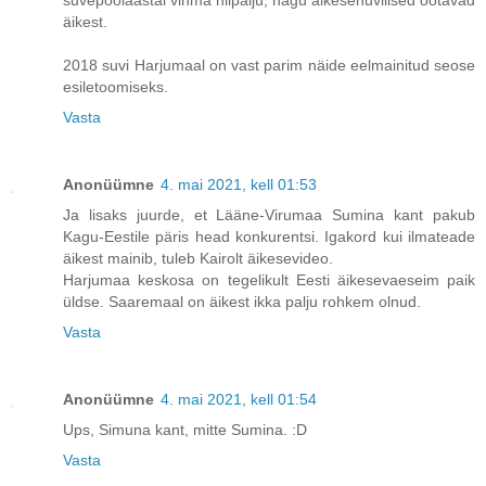
äikest.
2018 suvi Harjumaal on vast parim näide eelmainitud seose
esiletoomiseks.
Vasta
Anonüümne
4. mai 2021, kell 01:53
Ja lisaks juurde, et Lääne-Virumaa Sumina kant pakub
Kagu-Eestile päris head konkurentsi. Igakord kui ilmateade
äikest mainib, tuleb Kairolt äikesevideo.
Harjumaa keskosa on tegelikult Eesti äikesevaeseim paik
üldse. Saaremaal on äikest ikka palju rohkem olnud.
Vasta
Anonüümne
4. mai 2021, kell 01:54
Ups, Simuna kant, mitte Sumina. :D
Vasta