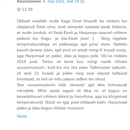
Anonüümne
4. mai 2021, kell 14:31
@ 12:39
Üldiselt meeldib mulle Kagu Eesti ilmastik ka rohkem kui
ülejäänud Eesti oma, kuid viimastel aastatel peab tõdema,
et mulle tundub, et Kesk-Eesti ja Harjumaa saavad rohkem
päikest kui Kagu- ja Ida-Eesti pool :( . Ning nigelate
temperatuuridega on päikesega igal juhul etem. Näiteks
kasvõi tänane päev, igal pool on ainult mingi 8 kraadi sooja,
aga Harjumaal on päike, idas ja kagus pole. Või ka näiteks
2019 juuli, Tartus oli terve kuu mingi vastik rõõske
suusamussoon, kuid kui ma üks päev Tallinnasse sattusin,
oli seal 21 kraadi ja päike ning seal elavad tuttavad
kinnitasid, et neil on mitu päeva selline ilm olnud.
See suusamussoon käib viimasel ajal ikka kohutavalt
närvidele. Mõni aasta tagasi oli ikka nii, et kagus on
kevadel/suvel rohkem äikest ja hoovihma, aga ka kõrgemad
temperatuurid. Nüüd on igal pool ühtlaselt külm, Harjumaal
päike ja idas-kagus rõõske mussoon.
Vasta