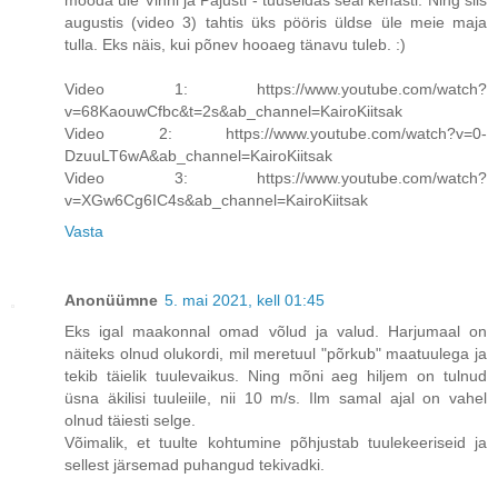
augustis (video 3) tahtis üks pööris üldse üle meie maja
tulla. Eks näis, kui põnev hooaeg tänavu tuleb. :)
Video 1: https://www.youtube.com/watch?
v=68KaouwCfbc&t=2s&ab_channel=KairoKiitsak
Video 2: https://www.youtube.com/watch?v=0-
DzuuLT6wA&ab_channel=KairoKiitsak
Video 3: https://www.youtube.com/watch?
v=XGw6Cg6IC4s&ab_channel=KairoKiitsak
Vasta
Anonüümne
5. mai 2021, kell 01:45
Eks igal maakonnal omad võlud ja valud. Harjumaal on
näiteks olnud olukordi, mil meretuul "põrkub" maatuulega ja
tekib täielik tuulevaikus. Ning mõni aeg hiljem on tulnud
üsna äkilisi tuuleiile, nii 10 m/s. Ilm samal ajal on vahel
olnud täiesti selge.
Võimalik, et tuulte kohtumine põhjustab tuulekeeriseid ja
sellest järsemad puhangud tekivadki.