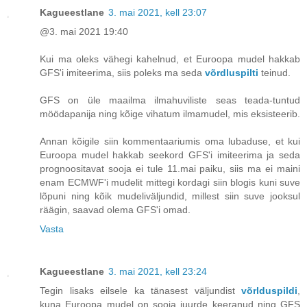
Kagueestlane
3. mai 2021, kell 23:07
@3. mai 2021 19:40
Kui ma oleks vähegi kahelnud, et Euroopa mudel hakkab
GFS'i imiteerima, siis poleks ma seda
võrdluspilti
teinud.
GFS on üle maailma ilmahuviliste seas teada-tuntud
möödapanija ning kõige vihatum ilmamudel, mis eksisteerib.
Annan kõigile siin kommentaariumis oma lubaduse, et kui
Euroopa mudel hakkab seekord GFS'i imiteerima ja seda
prognoositavat sooja ei tule 11.mai paiku, siis ma ei maini
enam ECMWF'i mudelit mittegi kordagi siin blogis kuni suve
lõpuni ning kõik mudeliväljundid, millest siin suve jooksul
räägin, saavad olema GFS'i omad.
Vasta
Kagueestlane
3. mai 2021, kell 23:24
Tegin lisaks eilsele ka tänasest väljundist
võrlduspildi
,
kuna Euroopa mudel on sooja juurde keeranud ning GFS