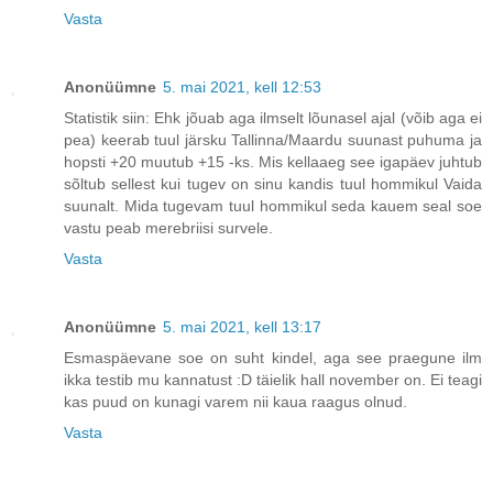
Vasta
Anonüümne
5. mai 2021, kell 12:53
Statistik siin: Ehk jõuab aga ilmselt lõunasel ajal (võib aga ei
pea) keerab tuul järsku Tallinna/Maardu suunast puhuma ja
hopsti +20 muutub +15 -ks. Mis kellaaeg see igapäev juhtub
sõltub sellest kui tugev on sinu kandis tuul hommikul Vaida
suunalt. Mida tugevam tuul hommikul seda kauem seal soe
vastu peab merebriisi survele.
Vasta
Anonüümne
5. mai 2021, kell 13:17
Esmaspäevane soe on suht kindel, aga see praegune ilm
ikka testib mu kannatust :D täielik hall november on. Ei teagi
kas puud on kunagi varem nii kaua raagus olnud.
Vasta