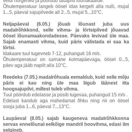
veidi nõrgeneb ja pöördub tasapisi lõunakaarde.
Õhutemperatuur langeb öösel idas kergelt alla nulli, mujal
1...5, päeval sajupilvede all 2...5, mujal 5...10°C.
Neljapäeval (6.05.)
jõuab lõunast juba uus
madalrõhkkond, selle vihma- ja lörtsipilved jõuavad
öösel lõunamaakondadesse. Päevaks levivad üle maa.
Sajab enamasti vihma, kuid päris välistada ei saa ka
lörtsi.
Idakaare tuul tugevneb 7-12, puhanguti 16 m/s.
Õhutemperatuur on sarnane kolmapäevaga, öösel 0...5,
päev aga jääb napilt alla 10°C.
Reedeks (7.05.)
madalrõhuala eemaldub, kuid selle mõju
päris ei kao ning üle maa liigub läänest itta
hoogsajupilvi, millest tuleb vihma.
Tuul pöördub edelasse ja püsib tugevaa, puhangud 15 m/s .
Edelast kandub aga mahedamat õhku ning nii on öösel
sooja juba 1...6, päeval 7...13°C.
Laupäeval (8.05.)
sajab kaugeneva madalrõhkkonna
servas ennelõunal eelkõige mandril hoovihma, edasi ilm
selgineb.