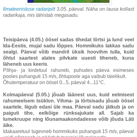
Ilmateenistuse radaripilt
3.05. päeval. Näha on lausa kollast
radarikaja, mis tähistab megasadu.
Teisipäeva (4.05.)
öösel sadas tihedat lörtsi ja lund veel
Ida-Eestis, mujal sadu lõppes. Hommikuks lakkas sadu
sealgi. Päeval võib mandril üksik hoovihm tulla, kuid
õhtul saartest alates pilvkate uuesti tiheneb, kuna
läheneb uus keeris.
Põhja- ja kirdetuul rahuneb, puhudes päeva esimeses
pooles puhanguti 15 m/s, õhtupoole aga vaibub täielikult.
Õhutemperatuur on öösel 0...5, päeval 4...11°C.
Kolmapäeval (5.05.)
jõuab läänest uus, kuid eelmisest
rahumeelsem tsüklon. Vihma- ja lörtsisadu jõuab öösel
saartele, liigub edasi üle maa. Päeval sadu jätkub ja on
paiguti tihe, eelkõige rünksajukate all. Sajab ka
lumekruupe ning lõunamaakondadesse võib jõuda Läti
äike.
Idakaaretuul tugevneb hommikuks puhanguti 15 m/s, päeval