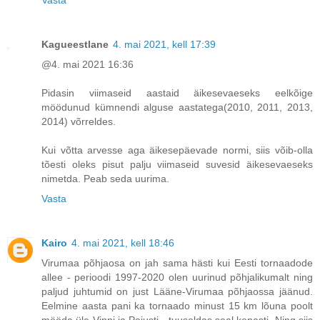
Kagueestlane
4. mai 2021, kell 17:39
@4. mai 2021 16:36
Pidasin viimaseid aastaid äikesevaeseks eelkõige
möödunud kümnendi alguse aastatega(2010, 2011, 2013,
2014) võrreldes.
Kui võtta arvesse aga äikesepäevade normi, siis võib-olla
tõesti oleks pisut palju viimaseid suvesid äikesevaeseks
nimetda. Peab seda uurima.
Vasta
Kairo
4. mai 2021, kell 18:46
Virumaa põhjaosa on jah sama hästi kui Eesti tornaadode
allee - perioodi 1997-2020 olen uurinud põhjalikumalt ning
paljud juhtumid on just Lääne-Virumaa põhjaossa jäänud.
Eelmine aasta pani ka tornaado minust 15 km lõuna poolt
mööda üle Vinni ja Pajusti - tuuseldas seal kenasti. Ning siis