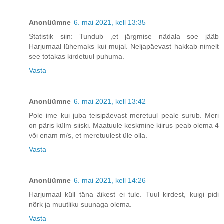
Anonüümne
6. mai 2021, kell 13:35
Statistik siin: Tundub ,et järgmise nädala soe jääb
Harjumaal lühemaks kui mujal. Neljapäevast hakkab nimelt
see totakas kirdetuul puhuma.
Vasta
Anonüümne
6. mai 2021, kell 13:42
Pole ime kui juba teisipäevast meretuul peale surub. Meri
on päris külm siiski. Maatuule keskmine kiirus peab olema 4
või enam m/s, et meretuulest üle olla.
Vasta
Anonüümne
6. mai 2021, kell 14:26
Harjumaal küll täna äikest ei tule. Tuul kirdest, kuigi pidi
nõrk ja muutliku suunaga olema.
Vasta