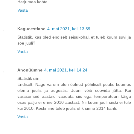
Harjumaa kohta.
Vasta
Kagueestlane
4. mai 2021, kell 13:59
Statistik, kas oled endiselt seisukohal, et tuleb kuum suvi ja
soe juuli?
Vasta
Anonüümne
4. mai 2021, kell 14:24
Statistik siin:
Endiselt. Nagu varem olen öelnud põhiliselt peaks kuumus
olema juulis ja augustis. Juuni võib soovida jätta. Kui
varasemaid aastaid vaadata siis ega temperatuuri käigu
osas palju ei erine 2010 aastast. Nii kuum juuli siiski ei tule
kui 2010. Keskmine tuleb juulis ehk sinna 2014 kanti.
Vasta