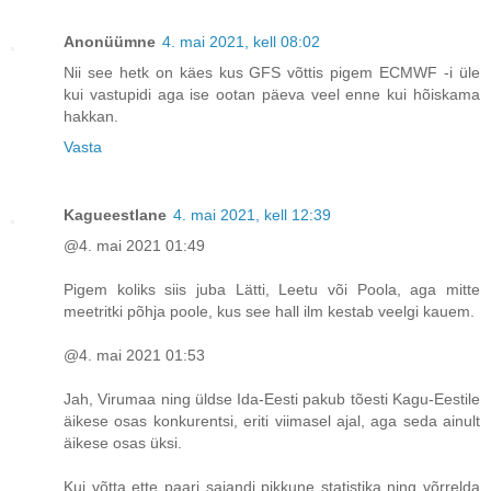
Anonüümne
4. mai 2021, kell 08:02
Nii see hetk on käes kus GFS võttis pigem ECMWF -i üle
kui vastupidi aga ise ootan päeva veel enne kui hõiskama
hakkan.
Vasta
Kagueestlane
4. mai 2021, kell 12:39
@4. mai 2021 01:49
Pigem koliks siis juba Lätti, Leetu või Poola, aga mitte
meetritki põhja poole, kus see hall ilm kestab veelgi kauem.
@4. mai 2021 01:53
Jah, Virumaa ning üldse Ida-Eesti pakub tõesti Kagu-Eestile
äikese osas konkurentsi, eriti viimasel ajal, aga seda ainult
äikese osas üksi.
Kui võtta ette paari sajandi pikkune statistika ning võrrelda