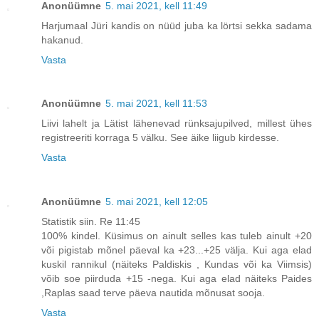
Anonüümne
5. mai 2021, kell 11:49
Harjumaal Jüri kandis on nüüd juba ka lörtsi sekka sadama
hakanud.
Vasta
Anonüümne
5. mai 2021, kell 11:53
Liivi lahelt ja Lätist lähenevad rünksajupilved, millest ühes
registreeriti korraga 5 välku. See äike liigub kirdesse.
Vasta
Anonüümne
5. mai 2021, kell 12:05
Statistik siin. Re 11:45
100% kindel. Küsimus on ainult selles kas tuleb ainult +20
või pigistab mõnel päeval ka +23...+25 välja. Kui aga elad
kuskil rannikul (näiteks Paldiskis , Kundas või ka Viimsis)
võib soe piirduda +15 -nega. Kui aga elad näiteks Paides
,Raplas saad terve päeva nautida mõnusat sooja.
Vasta