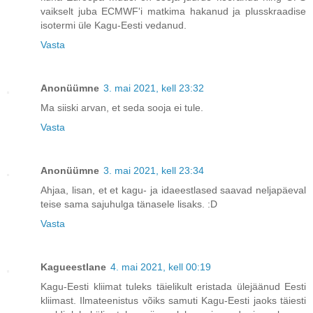
vaikselt juba ECMWF'i matkima hakanud ja plusskraadise
isotermi üle Kagu-Eesti vedanud.
Vasta
Anonüümne
3. mai 2021, kell 23:32
Ma siiski arvan, et seda sooja ei tule.
Vasta
Anonüümne
3. mai 2021, kell 23:34
Ahjaa, lisan, et et kagu- ja idaeestlased saavad neljapäeval
teise sama sajuhulga tänasele lisaks. :D
Vasta
Kagueestlane
4. mai 2021, kell 00:19
Kagu-Eesti kliimat tuleks täielikult eristada ülejäänud Eesti
kliimast. Ilmateenistus võiks samuti Kagu-Eesti jaoks täiesti