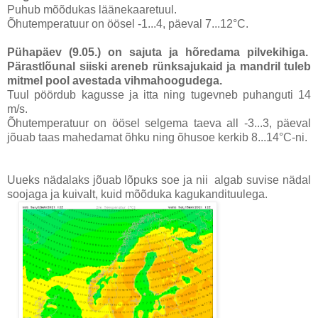
Puhub mõõdukas läänekaaretuul.
Õhutemperatuur on öösel -1...4, päeval 7...12°C.
Pühapäev (9.05.)
on sajuta ja hõredama pilvekihiga.
Pärastlõunal siiski areneb rünksajukaid ja mandril tuleb
mitmel pool avestada vihmahoogudega.
Tuul pöördub kagusse ja itta ning tugevneb puhanguti 14
m/s.
Õhutemperatuur on öösel selgema taeva all -3...3, päeval
jõuab taas mahedamat õhku ning õhusoe kerkib 8...14°C-ni.
Uueks nädalaks jõuab lõpuks soe ja nii algab suvise nädal
soojaga ja kuivalt, kuid mõõduka kagukandituulega.