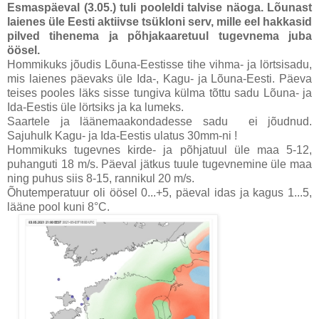
Esmaspäeval (3.05.)
tuli pooleldi talvise näoga. Lõunast
laienes üle Eesti aktiivse tsükloni serv, mille eel hakkasid
pilved tihenema ja põhjakaaretuul tugevnema juba
öösel.
Hommikuks jõudis Lõuna-Eestisse tihe vihma- ja lörtsisadu,
mis laienes päevaks üle Ida-, Kagu- ja Lõuna-Eesti. Päeva
teises pooles läks sisse tungiva külma tõttu sadu Lõuna- ja
Ida-Eestis üle lörtsiks ja ka lumeks.
Saartele ja läänemaakondadesse sadu ei jõudnud.
Sajuhulk Kagu- ja Ida-Eestis ulatus 30mm-ni !
Hommikuks tugevnes kirde- ja põhjatuul üle maa 5-12,
puhanguti 18 m/s. Päeval jätkus tuule tugevnemine üle maa
ning puhus siis 8-15, rannikul 20 m/s.
Õhutemperatuur oli öösel 0...+5, päeval idas ja kagus 1...5,
lääne pool kuni 8°C.