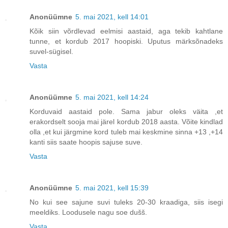
Anonüümne
5. mai 2021, kell 14:01
Kõik siin võrdlevad eelmisi aastaid, aga tekib kahtlane
tunne, et kordub 2017 hoopiski. Uputus märksõnadeks
suvel-sügisel.
Vasta
Anonüümne
5. mai 2021, kell 14:24
Korduvaid aastaid pole. Sama jabur oleks väita ,et
erakordselt sooja mai järel kordub 2018 aasta. Võite kindlad
olla ,et kui järgmine kord tuleb mai keskmine sinna +13 ,+14
kanti siis saate hoopis sajuse suve.
Vasta
Anonüümne
5. mai 2021, kell 15:39
No kui see sajune suvi tuleks 20-30 kraadiga, siis isegi
meeldiks. Loodusele nagu soe dušš.
Vasta