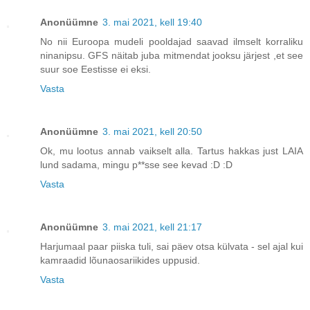
Anonüümne
3. mai 2021, kell 19:40
No nii Euroopa mudeli pooldajad saavad ilmselt korraliku
ninanipsu. GFS näitab juba mitmendat jooksu järjest ,et see
suur soe Eestisse ei eksi.
Vasta
Anonüümne
3. mai 2021, kell 20:50
Ok, mu lootus annab vaikselt alla. Tartus hakkas just LAIA
lund sadama, mingu p**sse see kevad :D :D
Vasta
Anonüümne
3. mai 2021, kell 21:17
Harjumaal paar piiska tuli, sai päev otsa külvata - sel ajal kui
kamraadid lõunaosariikides uppusid.
Vasta