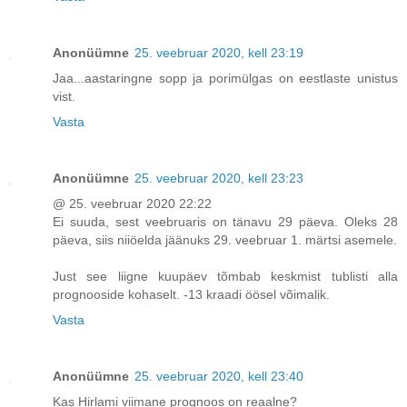
Anonüümne
25. veebruar 2020, kell 23:19
Jaa...aastaringne sopp ja porimülgas on eestlaste unistus
vist.
Vasta
Anonüümne
25. veebruar 2020, kell 23:23
@ 25. veebruar 2020 22:22
Ei suuda, sest veebruaris on tänavu 29 päeva. Oleks 28
päeva, siis niiöelda jäänuks 29. veebruar 1. märtsi asemele.
Just see liigne kuupäev tõmbab keskmist tublisti alla
prognooside kohaselt. -13 kraadi öösel võimalik.
Vasta
Anonüümne
25. veebruar 2020, kell 23:40
Kas Hirlami viimane prognoos on reaalne?