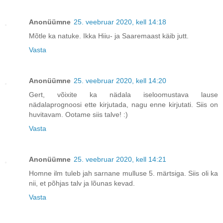
Anonüümne
25. veebruar 2020, kell 14:18
Mõtle ka natuke. Ikka Hiiu- ja Saaremaast käib jutt.
Vasta
Anonüümne
25. veebruar 2020, kell 14:20
Gert, võixite ka nädala iseloomustava lause
nädalaprognoosi ette kirjutada, nagu enne kirjutati. Siis on
huvitavam. Ootame siis talve! :)
Vasta
Anonüümne
25. veebruar 2020, kell 14:21
Homne ilm tuleb jah sarnane mulluse 5. märtsiga. Siis oli ka
nii, et põhjas talv ja lõunas kevad.
Vasta