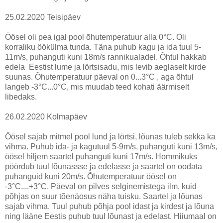
25.02.2020 Teisipäev
Öösel oli pea igal pool õhutemperatuur alla 0°C. Oli
korraliku öökülma tunda. Täna puhub kagu ja ida tuul 5-
11m/s, puhanguti kuni 18m/s rannikualadel. Õhtul hakkab
edela Eestist lume ja lörtsisadu, mis levib aeglaselt kirde
suunas. Õhutemperatuur päeval on 0...3°C , aga õhtul
langeb -3°C...0°C, mis muudab teed kohati äärmiselt
libedaks.
26.02.2020 Kolmapäev
Öösel sajab mitmel pool lund ja lörtsi, lõunas tuleb sekka ka
vihma. Puhub ida- ja kagutuul 5-9m/s, puhanguti kuni 13m/s,
öösel hiljem saartel puhanguti kuni 17m/s. Hommikuks
pöördub tuul lõunassse ja edelasse ja saartel on oodata
puhanguid kuni 20m/s. Õhutemperatuur öösel on
-3°C....+3°C. Päeval on pilves selginemistega ilm, kuid
põhjas on suur tõenäosus näha tuisku. Saartel ja lõunas
sajab vihma. Tuul puhub põhja pool idast ja kirdest ja lõuna
ning lääne Eestis puhub tuul lõunast ja edelast. Hiiumaal on