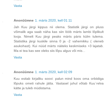
Vasta
Anonüümne
1. märts 2020, kell 01:11
Jah Kuu järgi kippus nii olema. Statistik järgi on pluss
võimalik aga saab näha kas siin lööb märts lambi lõplikult
looja. Nimelt Kuu järgi peaks märts päris külm tulema.
Statistika järgi kuskile sinna 0 ja -2 vahemikku ( oleneb
asukohast). Kui nüüd märts näiteks keskmiseks +3 lajatab.
Ma ei tea kas see oleks siis lõpu algus või mis...
Vasta
Anonüümne
1. märts 2020, kell 02:09
Kuu esitab kirjaliku soovi: palun mind koos oma orbiidiga
lõpuks ometi rahule jätta. Vastasel juhul võtab Kuu´relva
kätte ja tuleb müdistama.
Vasta