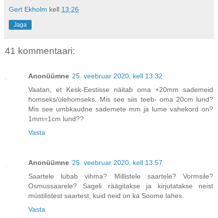
Gert Ekholm
kell
13:26
Jaga
41 kommentaari:
Anonüümne
25. veebruar 2020, kell 13:32
Vaatan, et Kesk-Eestisse näitab oma +20mm sademeid
homseks/ülehomseks. Mis see siis teeb- oma 20cm lund?
Mis see umbkaudne sademete mm ja lume vahekord on?
1mm=1cm lund??
Vasta
Anonüümne
25. veebruar 2020, kell 13:57
Saartele lubab vihma? Millistele saartele? Vormsile?
Osmussaarele? Sageli räägitakse ja kirjutatakse neist
müstilistest saartest, kuid neid on ka Soome lahes.
Vasta