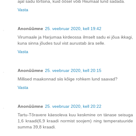
ajal sadu lörtsina, kuid öösel võib Hiiumaal lund sadada.
Vasta
Anonüümne
25. veebruar 2020, kell 19:42
Virumaale ja Harjumaa kirdeossa ilmselt sadu ei jõua ikkagi,
kuna sinna jõudes tuul vist aurustab ära selle.
Vasta
Anonüümne
25. veebruar 2020, kell 20:15
Millised maakonnad siis kõige rohkem lund saavad?
Vasta
Anonüümne
25. veebruar 2020, kell 20:22
Tartu-Tõravere käesoleva kuu keskmine on tänase seisuga
1,6 kraadi(6,9 kraadi normist soojem) ning temperatuuride
summa 39,8 kraadi.