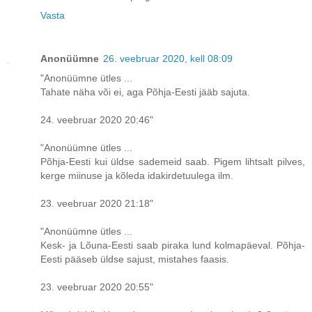
Vasta
Anonüümne
26. veebruar 2020, kell 08:09
"Anonüümne ütles ...
Tahate näha või ei, aga Põhja-Eesti jääb sajuta.
24. veebruar 2020 20:46"
"Anonüümne ütles ...
Põhja-Eesti kui üldse sademeid saab. Pigem lihtsalt pilves,
kerge miinuse ja kõleda idakirdetuulega ilm.
23. veebruar 2020 21:18"
"Anonüümne ütles ...
Kesk- ja Lõuna-Eesti saab piraka lund kolmapäeval. Põhja-
Eesti pääseb üldse sajust, mistahes faasis.
23. veebruar 2020 20:55"