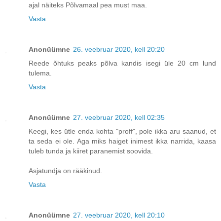
ajal näiteks Põlvamaal pea must maa.
Vasta
Anonüümne
26. veebruar 2020, kell 20:20
Reede õhtuks peaks põlva kandis isegi üle 20 cm lund
tulema.
Vasta
Anonüümne
27. veebruar 2020, kell 02:35
Keegi, kes ütle enda kohta "proff", pole ikka aru saanud, et
ta seda ei ole. Aga miks haiget inimest ikka narrida, kaasa
tuleb tunda ja kiiret paranemist soovida.
Asjatundja on rääkinud.
Vasta
Anonüümne
27. veebruar 2020, kell 20:10