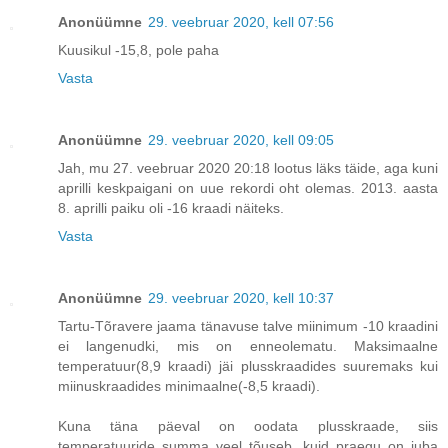
Anonüümne
29. veebruar 2020, kell 07:56
Kuusikul -15,8, pole paha
Vasta
Anonüümne
29. veebruar 2020, kell 09:05
Jah, mu 27. veebruar 2020 20:18 lootus läks täide, aga kuni
aprilli keskpaigani on uue rekordi oht olemas. 2013. aasta
8. aprilli paiku oli -16 kraadi näiteks.
Vasta
Anonüümne
29. veebruar 2020, kell 10:37
Tartu-Tõravere jaama tänavuse talve miinimum -10 kraadini
ei langenudki, mis on enneolematu. Maksimaalne
temperatuur(8,9 kraadi) jäi plusskraadides suuremaks kui
miinuskraadides minimaalne(-8,5 kraadi).
Kuna täna päeval on oodata plusskraade, siis
temperatuuride summa veel tõuseb, kuid praegu on juba