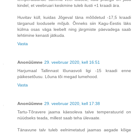
kindel, et veebruari keskmine tuleb ilusti +1 kraadi ära.
Huvitav küll, kuidas Jõgeval täna mõõdetud -17,5 kraadi
tärganud loodusele mõjub. Õnneks siin Kagu-Eestis läks
külma osas väga leebelt ning järgmiste päevadega saab
lehtimine kenasti jätkuda.
Vasta
Anonüümne
29. veebruar 2020, kell 16:51
Harjumaal Tallinnast lõunasvoli ligi -15 kraadi enne
päikesetõusu. Lõuna tõi megad lumehood.
Vasta
Anonüümne
29. veebruar 2020, kell 17:38
Tartu-Tõravere jaama käesoleva talve temperatuurid on
nüüdseks teada, millest saab teha ülevaate.
Tänavune talv tuleb eelnimetatud jaamas aegade kõige