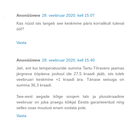
Anonüümne
28. veebruar 2020, kell 15:07
Kas nüüd siis langeb see keskmine päris korralikult tuleval
ööl?
Vasta
Anonüümne
28. veebruar 2020, kell 15:40
Jah, ent kui temperatuuride summa Tartu-Tõravere jaamas
järgneva ööpäeva jooksul üle 27,5 kraadi jääb, siis tuleb
veebruari keskmine +1 kraadi ära. Tänase seisuga on
summa 36,3 kraadi.
See-eest aegade kõige soojem talv ja plusskraadine
veebruar on juba praegu kõikjal Eestis garanteeritud ning
selles osas muutust enam oodata pole.
Vasta