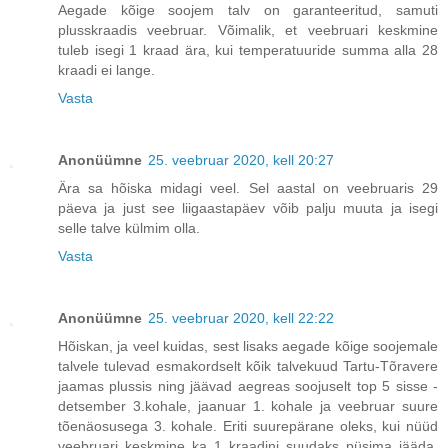
Aegade kõige soojem talv on garanteeritud, samuti
plusskraadis veebruar. Võimalik, et veebruari keskmine
tuleb isegi 1 kraad ära, kui temperatuuride summa alla 28
kraadi ei lange.
Vasta
Anonüümne
25. veebruar 2020, kell 20:27
Ära sa hõiska midagi veel. Sel aastal on veebruaris 29
päeva ja just see liigaastapäev võib palju muuta ja isegi
selle talve külmim olla.
Vasta
Anonüümne
25. veebruar 2020, kell 22:22
Hõiskan, ja veel kuidas, sest lisaks aegade kõige soojemale
talvele tulevad esmakordselt kõik talvekuud Tartu-Tõravere
jaamas plussis ning jäävad aegreas soojuselt top 5 sisse -
detsember 3.kohale, jaanuar 1. kohale ja veebruar suure
tõenäosusega 3. kohale. Eriti suurepärane oleks, kui nüüd
veebruari keskmine ka 1 kraadini suudaks püsima jääda,