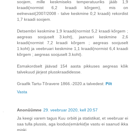
soojem, mille keskmiseks temperatuuriks jääb 1,9
kraadi(normist 6,2 kraadi kõrgem), mis on
eelnevast(2007/2008 - talve keskmine 0,2 kraadi) rekordist
1,7 kraadi soojem.
Detsembri keskmine 1,9 kraadi(normist 5,2 kraadi kõrgem ;
aegreas soojuselt 3.koht), jaanuari keskmine 2,6
kraadi(normist 7,2 kraadi kõrgem ; aegreas soojuselt
1.koht) ja veebruari keskmine 1,1 kraadi(normist 6,4 kraadi
kõrgem ; aegreas soojuselt 3.koht).
Esmakordselt jäävad 154 aasta pikkuses aegreas kõik
talvekuud järjest plusskraadidesse.
Graafik Tartu-Tõravere 1866.-2020.a talvedest:
Pilt
Vasta
Anonüümne
29. veebruar 2020, kell 20:57
Ja keegi varem tagus Kuu orbiiti ja statistikat, et veebruar ei
saa tulla plussis, aga loodus(emärkid)e vastu ei saanud ikka
miski.