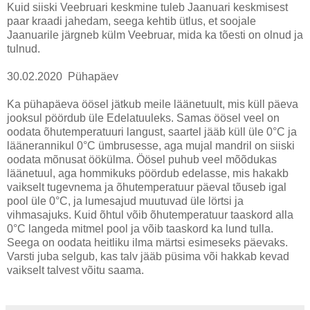
Kuid siiski Veebruari keskmine tuleb Jaanuari keskmisest
paar kraadi jahedam, seega kehtib ütlus, et soojale
Jaanuarile järgneb külm Veebruar, mida ka tõesti on olnud ja
tulnud.
30.02.2020 Pühapäev
Ka pühapäeva öösel jätkub meile läänetuult, mis küll päeva
jooksul pöördub üle Edelatuuleks. Samas öösel veel on
oodata õhutemperatuuri langust, saartel jääb küll üle 0°C ja
läänerannikul 0°C ümbrusesse, aga mujal mandril on siiski
oodata mõnusat öökülma. Öösel puhub veel mõõdukas
läänetuul, aga hommikuks pöördub edelasse, mis hakakb
vaikselt tugevnema ja õhutemperatuur päeval tõuseb igal
pool üle 0°C, ja lumesajud muutuvad üle lörtsi ja
vihmasajuks. Kuid õhtul võib õhutemperatuur taaskord alla
0°C langeda mitmel pool ja võib taaskord ka lund tulla.
Seega on oodata heitliku ilma märtsi esimeseks päevaks.
Varsti juba selgub, kas talv jääb püsima või hakkab kevad
vaikselt talvest võitu saama.