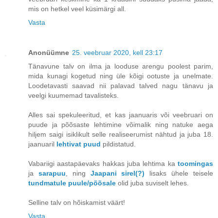
mis on hetkel veel küsimärgi all.
Vasta
Anonüümne
25. veebruar 2020, kell 23:17
Tänavune talv on ilma ja looduse arengu poolest parim,
mida kunagi kogetud ning üle kõigi ootuste ja unelmate.
Loodetavasti saavad nii palavad talved nagu tänavu ja
veelgi kuumemad tavalisteks.
Alles sai spekuleeritud, et kas jaanuaris või veebruari on
puude ja põõsaste lehtimine võimalik ning natuke aega
hiljem saigi isiklikult selle realiseerumist nähtud ja juba 18.
jaanuaril
lehtivat puud
pildistatud.
Vabariigi aastapäevaks hakkas juba lehtima ka
toomingas
ja
sarapuu
, ning
Jaapani sirel(?)
lisaks ühele teisele
tundmatule puule/põõsale
olid juba suviselt lehes.
Selline talv on hõiskamist väärt!
Vasta