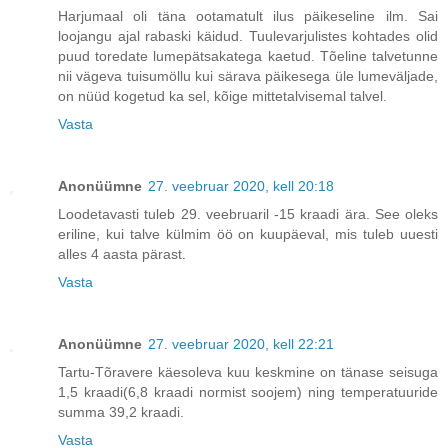
Harjumaal oli täna ootamatult ilus päikeseline ilm. Sai
loojangu ajal rabaski käidud. Tuulevarjulistes kohtades olid
puud toredate lumepätsakatega kaetud. Tõeline talvetunne
nii vägeva tuisumöllu kui särava päikesega üle lumeväljade,
on nüüd kogetud ka sel, kõige mittetalvisemal talvel.
Vasta
Anonüümne
27. veebruar 2020, kell 20:18
Loodetavasti tuleb 29. veebruaril -15 kraadi ära. See oleks
eriline, kui talve külmim öö on kuupäeval, mis tuleb uuesti
alles 4 aasta pärast.
Vasta
Anonüümne
27. veebruar 2020, kell 22:21
Tartu-Tõravere käesoleva kuu keskmine on tänase seisuga
1,5 kraadi(6,8 kraadi normist soojem) ning temperatuuride
summa 39,2 kraadi.
Vasta