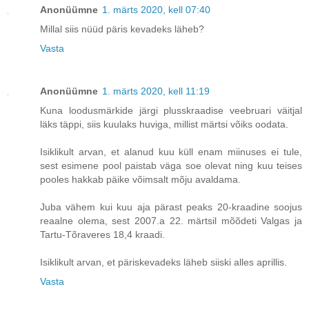
Anonüümne
1. märts 2020, kell 07:40
Millal siis nüüd päris kevadeks läheb?
Vasta
Anonüümne
1. märts 2020, kell 11:19
Kuna loodusmärkide järgi plusskraadise veebruari väitjal
läks täppi, siis kuulaks huviga, millist märtsi võiks oodata.
Isiklikult arvan, et alanud kuu küll enam miinuses ei tule,
sest esimene pool paistab väga soe olevat ning kuu teises
pooles hakkab päike võimsalt mõju avaldama.
Juba vähem kui kuu aja pärast peaks 20-kraadine soojus
reaalne olema, sest 2007.a 22. märtsil mõõdeti Valgas ja
Tartu-Tõraveres 18,4 kraadi.
Isiklikult arvan, et päriskevadeks läheb siiski alles aprillis.
Vasta