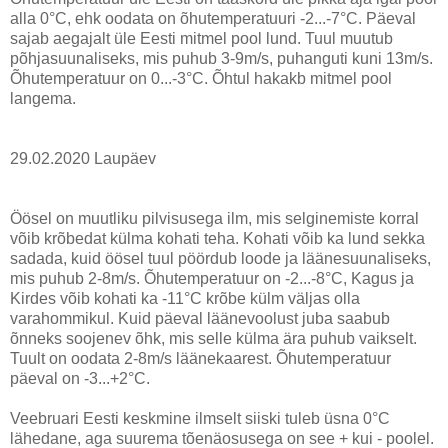
alla 0°C, ehk oodata on õhutemperatuuri -2...-7°C. Päeval
sajab aegajalt üle Eesti mitmel pool lund. Tuul muutub
põhjasuunaliseks, mis puhub 3-9m/s, puhanguti kuni 13m/s.
Õhutemperatuur on 0...-3°C. Õhtul hakakb mitmel pool
langema.
29.02.2020 Laupäev
Öösel on muutliku pilvisusega ilm, mis selginemiste korral
võib krõbedat külma kohati teha. Kohati võib ka lund sekka
sadada, kuid öösel tuul pöördub loode ja läänesuunaliseks,
mis puhub 2-8m/s. Õhutemperatuur on -2...-8°C, Kagus ja
Kirdes võib kohati ka -11°C krõbe külm väljas olla
varahommikul. Kuid päeval läänevoolust juba saabub
õnneks soojenev õhk, mis selle külma ära puhub vaikselt.
Tuult on oodata 2-8m/s läänekaarest. Õhutemperatuur
päeval on -3...+2°C.
Veebruari Eesti keskmine ilmselt siiski tuleb üsna 0°C
lähedane, aga suurema tõenäosusega on see + kui - poolel.