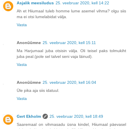
Asjalik meesiludus
25. veebruar 2020, kell 14:22
Ah et Hiiumaal tuleb homme lume asemel vihma? olgu siis
ma ei otsi lumelabidat välja.
Vasta
Anonüümne
25. veebruar 2020, kell 15:11
Ma Harjumaal juba otsisin välja. Oli teisel paks tolmukiht
juba peal.(pole sel talvel seni vaja läinud).
Vasta
Anonüümne
25. veebruar 2020, kell 16:04
Üle pika aja siis idatuul.
Vasta
Gert Ekholm
25. veebruar 2020, kell 18:49
Saaremaal on vihmasadu üsna kindel, Hiiumaal päevasel