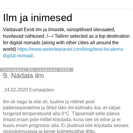
Ilm ja inimesed
Valdavalt Eesti ilm ja ilmastik, sünoptilised ülevaated,
huvitavad nähtused. /---/ Tallinn selected as a top destination
for digital nomads (along with other cities all around the
world)
https://www.websiteplanet.com/blog/best-locations-
digital-nomad/
.
teisipäev, 25. veebruar 2020
9. Nädala ilm
24.02.2020 Esmaspäev
Ilm oli nagu ta eile oli, tuuline ja mitmel pool
päikesepaisteline ja õhtul läks ilm külmaks ära, et väljas
langesid temperatuurid alla 0°C. Täpsemalt selle päeva
ilmast enam pole mõtet kirjutada, kuna see oli eilne ja ei
kuulu enam prognoosi alla. Ei jõudnud eile kirjutada seoses
reisiväsimusega ja kerge külmetustõve tõttu.