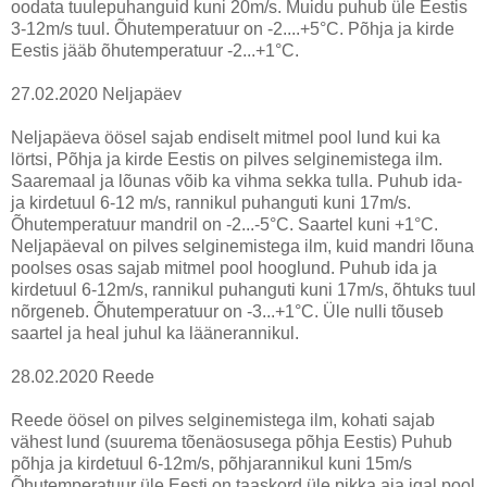
oodata tuulepuhanguid kuni 20m/s. Muidu puhub üle Eestis
3-12m/s tuul. Õhutemperatuur on -2....+5°C. Põhja ja kirde
Eestis jääb õhutemperatuur -2...+1°C.
27.02.2020 Neljapäev
Neljapäeva öösel sajab endiselt mitmel pool lund kui ka
lörtsi, Põhja ja kirde Eestis on pilves selginemistega ilm.
Saaremaal ja lõunas võib ka vihma sekka tulla. Puhub ida-
ja kirdetuul 6-12 m/s, rannikul puhanguti kuni 17m/s.
Õhutemperatuur mandril on -2...-5°C. Saartel kuni +1°C.
Neljapäeval on pilves selginemistega ilm, kuid mandri lõuna
poolses osas sajab mitmel pool hooglund. Puhub ida ja
kirdetuul 6-12m/s, rannikul puhanguti kuni 17m/s, õhtuks tuul
nõrgeneb. Õhutemperatuur on -3...+1°C. Üle nulli tõuseb
saartel ja heal juhul ka läänerannikul.
28.02.2020 Reede
Reede öösel on pilves selginemistega ilm, kohati sajab
vähest lund (suurema tõenäosusega põhja Eestis) Puhub
põhja ja kirdetuul 6-12m/s, põhjarannikul kuni 15m/s
Õhutemperatuur üle Eesti on taaskord üle pikka aja igal pool